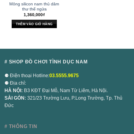
Mông silicon nam thủ dâm
thư thế ngửa
1,360,000
₫
THÊM VÀO GIỎ HÀNG
# SHOP ĐỒ CHƠI TÌNH DỤC NAM
⚈ Điện thoại Hotline:
03.5555.9675
⚈ Địa chỉ:
HÀ NỘI:
B3 KĐT Đại Mỗ, Nam Từ Liêm, Hà Nội.
SÀI GÒN:
321/23 Trường Lưu, P.Long Trường, Tp. Thủ
Đức
# THÔNG TIN