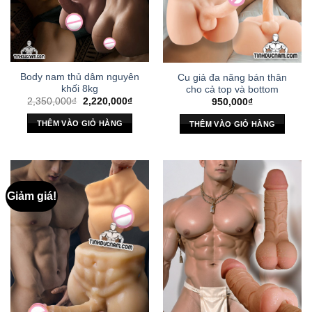
Body nam thủ dâm nguyên
Cu giả đa năng bán thân
khối 8kg
cho cả top và bottom
Giá
Giá
2,350,000
₫
2,220,000
₫
950,000
₫
gốc
hiện
là:
tại
THÊM VÀO GIỎ HÀNG
THÊM VÀO GIỎ HÀNG
2,350,000₫.
là:
2,220,000₫.
Giảm giá!