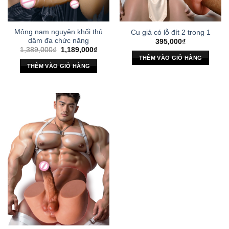
Mông nam nguyên khối thủ
Cu giả có lỗ đít 2 trong 1
dâm đa chức năng
395,000
₫
Giá
Giá
1,389,000
₫
1,189,000
₫
gốc
hiện
THÊM VÀO GIỎ HÀNG
là:
tại
THÊM VÀO GIỎ HÀNG
1,389,000₫.
là:
1,189,000₫.