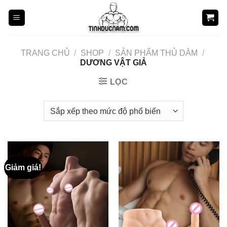
Skip
to
content
TRANG CHỦ
/
SHOP
/
SẢN PHẨM THỦ DÂM
/
DƯƠNG VẬT GIẢ
LỌC
Giảm giá!