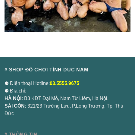
# SHOP ĐỒ CHƠI TÌNH DỤC NAM
⚈ Điện thoại Hotline:
03.5555.9675
⚈ Địa chỉ:
HÀ NỘI:
B3 KĐT Đại Mỗ, Nam Từ Liêm, Hà Nội.
SÀI GÒN:
321/23 Trường Lưu, P.Long Trường, Tp. Thủ
Đức
# THÔNG TIN