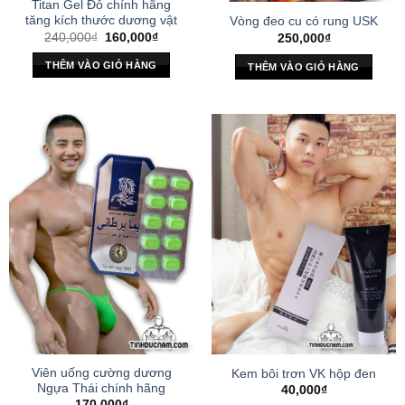
Titan Gel Đỏ chính hãng
tăng kích thước dương vật
Vòng đeo cu có rung USK
Giá
Giá
240,000
₫
160,000
₫
250,000
₫
gốc
hiện
là:
tại
THÊM VÀO GIỎ HÀNG
THÊM VÀO GIỎ HÀNG
240,000₫.
là:
160,000₫.
Viên uống cường dương
Kem bôi trơn VK hộp đen
Ngựa Thái chính hãng
40,000
₫
170,000
₫