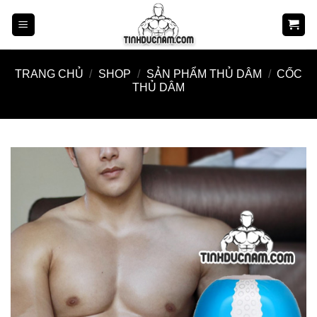
Skip
to
content
TRANG CHỦ
/
SHOP
/
SẢN PHẨM THỦ DÂM
/
CỐC
THỦ DÂM