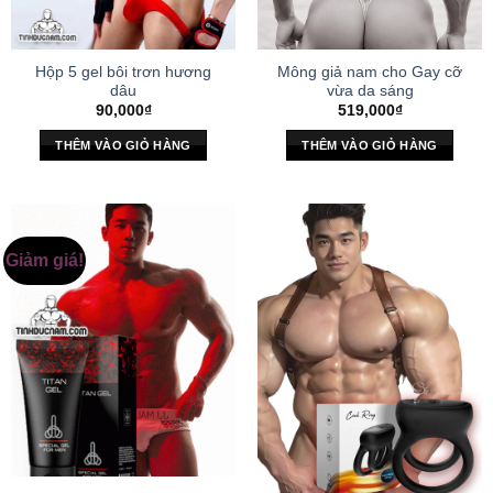
Hộp 5 gel bôi trơn hương
Mông giả nam cho Gay cỡ
dâu
vừa da sáng
90,000
₫
519,000
₫
THÊM VÀO GIỎ HÀNG
THÊM VÀO GIỎ HÀNG
Giảm giá!