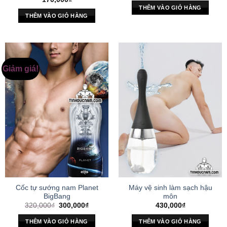
THÊM VÀO GIỎ HÀNG
THÊM VÀO GIỎ HÀNG
Giảm giá!
Cốc tự sướng nam Planet
Máy vệ sinh làm sạch hậu
BigBang
môn
Giá
Giá
320,000
₫
300,000
₫
430,000
₫
gốc
hiện
là:
tại
THÊM VÀO GIỎ HÀNG
THÊM VÀO GIỎ HÀNG
320,000₫.
là: